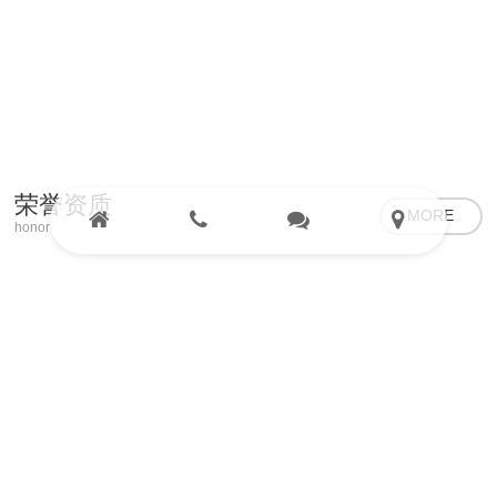
16
杨梅树的栽培技术
杨梅喜湿耐阴，树冠大，根系分布广，杨梅园要求建在海拔低于80...
荣誉资质
04-2019
MORE
honor