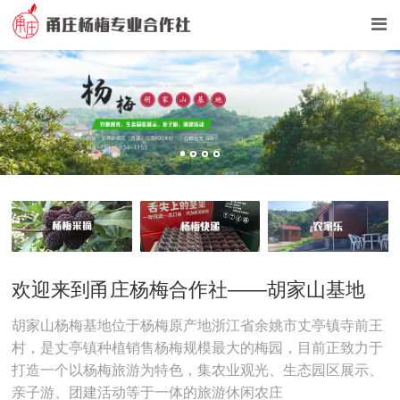
欢迎来到甬庄杨梅合作社——胡家山基地
胡家山杨梅基地位于杨梅原产地浙江省余姚市丈亭镇寺前王
村，是丈亭镇种植销售杨梅规模最大的梅园，目前正致力于
打造一个以杨梅旅游为特色，集农业观光、生态园区展示、
亲子游、团建活动等于一体的旅游休闲农庄