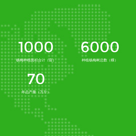
1000
6000
杨梅种植面积合计（亩）
种植杨梅树总数（棵）
70
年总产量（万斤）