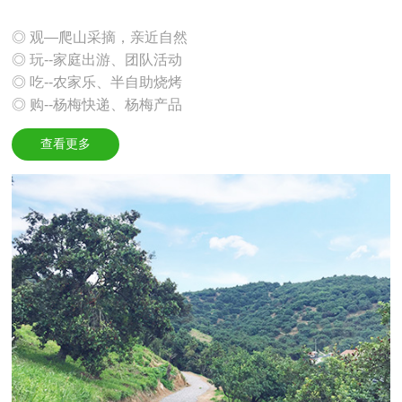
◎ 观—爬山采摘，亲近自然
◎ 玩--家庭出游、团队活动
◎ 吃--农家乐、半自助烧烤
◎ 购--杨梅快递、杨梅产品
查看更多