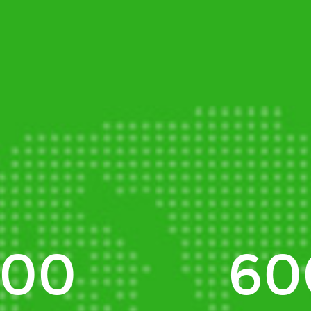
000
60