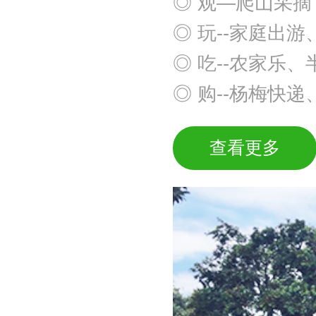
◎ 观—爬山采
◎ 玩--家庭出
◎ 吃--农家乐
◎ 购--杨梅快
查看更多