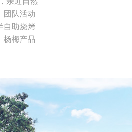
摘，亲近自然
游、团队活动
、半自助烧烤
递、杨梅产品