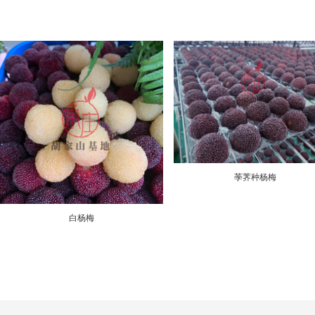
荸荠种杨梅
白杨梅