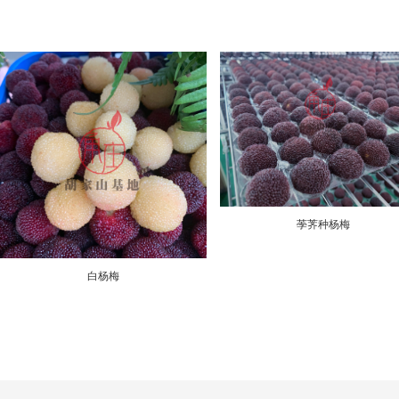
荸荠种杨梅
白杨梅