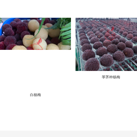
荸荠种杨梅
白杨梅